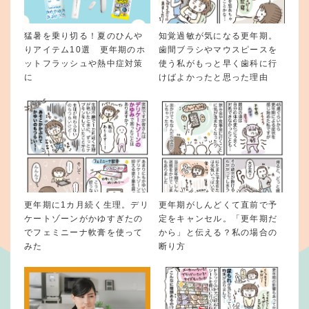
猛暑を乗り切る！夏のひんや
知覚過敏が気になる更年期。
りアイテム10選 更年期のホ
歯間ブラシやマウスピースを
ットフラッシュや熱中症対策
使う私がもっと早く歯科に行
に
けばよかったと思った理由
更年期に1カ月続く生理。デリ
更年期がしんどくて直前で予
ケートゾーンがかゆすぎたの
定をキャンセル。「更年期だ
でフェミニーナ軟膏を使って
から」と伝える？私の場合の
みた
断り方