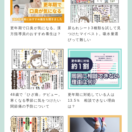
更年期で口臭が気になる。漢
尿もれシート3種類を試して見
方指導員のおすすめ養生は？
つけたマイベスト。吸水量選
びって難しい
48歳で「ひざ痛」デビュー。
更年期に対処している人は
寒くなる季節に気をつけたい
13.5％ 相談できない理由
関節痛の予防について
は？