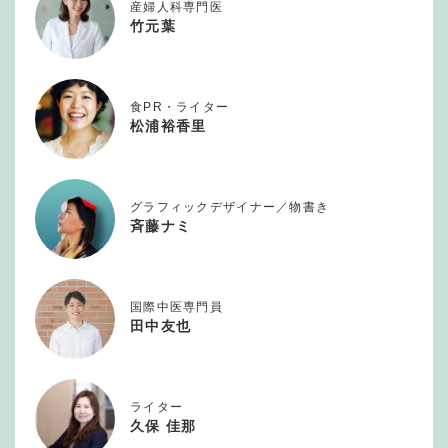
産婦人科専門医
竹元葉
食PR・ライター
松浦裕香里
グラフィックデザイナー／物書き
斉藤ナミ
国際中医専門員
田中友也
ライター
久保 佳那