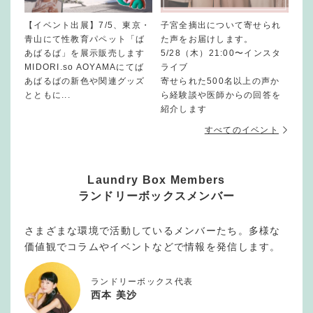
【イベント出展】7/5、東京・
子宮全摘出について寄せられ
青山にて性教育パペット「ば
た声をお届けします。
あばるば」を展示販売します
5/28（木）21:00〜インスタ
MIDORI.so AOYAMAにてば
ライブ
あばるばの新色や関連グッズ
寄せられた500名以上の声か
とともに...
ら経験談や医師からの回答を
紹介します
すべてのイベント
Laundry Box Members
ランドリーボックスメンバー
さまざまな環境で活動しているメンバーたち。多様な
価値観でコラムやイベントなどで情報を発信します。
ランドリーボックス代表
西本 美沙