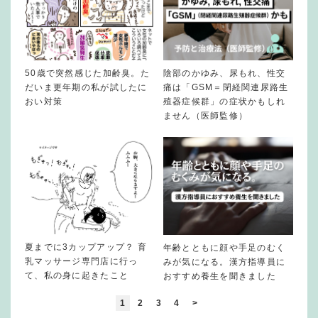
50歳で突然感じた加齢臭。た
陰部のかゆみ、尿もれ、性交
だいま更年期の私が試したに
痛は「GSM＝閉経関連尿路生
おい対策
殖器症候群」の症状かもしれ
ません（医師監修）
夏までに3カップアップ？ 育
年齢とともに顔や手足のむく
乳マッサージ専門店に行っ
みが気になる。漢方指導員に
て、私の身に起きたこと
おすすめ養生を聞きました
1
2
3
4
>