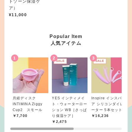
トゾーン保湿ケ
ア）
¥
11,000
Popular Item
人気アイテム
SALE
SALE
月経ディスク
YES インティメイ
Inspire インスパイ
INTIMINA Ziggy
ト・ウォーターロー
ア シリコンダイレ
Cup2 スモール
ション WB［さっぱ
ーター 5本セット
￥7,700
り保湿ケア］
￥16,236
￥2,475