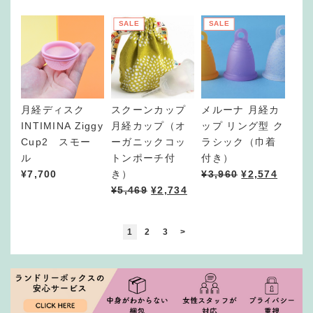
,
6
SALE
SALE
0
0
月経ディスク
スクーンカップ
メルーナ 月経カ
INTIMINA Ziggy
月経カップ（オ
ップ リング型 ク
Cup2 スモー
ーガニックコッ
ラシック（巾着
ル
トンポーチ付
付き）
¥
7,700
き）
¥
3,960
¥
2,574
¥
5,469
¥
2,734
1
2
3
>