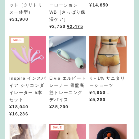
ット（クリトリ
ーローション
¥
14,850
ス一体型）
WB［さっぱり保
¥
31,900
湿ケア］
¥
2,750
¥
2,475
SALE
Inspire インスパ
Elvie エルビート
K＋1% サニタリ
イア シリコンダ
レーナー 骨盤底
ーショーツ
イレーター 5本
筋トレーニング
¥
4,950
–
価
セット
デバイス
¥
5,280
格
¥
18,040
¥
35,200
帯
¥
16,236
:
¥
SALE
4