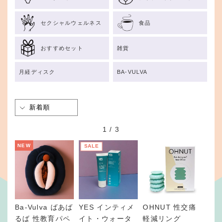
セクシャルウェルネス
食品
おすすめセット
雑貨
月経ディスク
BA-VULVA
1
/
3
NEW
SALE
Ba-Vulva ばあば
YES インティメ
OHNUT 性交痛
るば 性教育パペ
イト・ウォータ
軽減リング