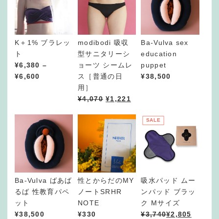
,
9
5
0
K＋1% ブラレッ
modibodi 吸収
Ba-Vulva sex
–
ト
型サニタリーシ
education
¥
¥
6,380
–
ョーツ シームレ
puppet
5
価
¥
6,600
ス［普通の日
¥
38,500
,
格
用］
2
帯
¥
4,070
¥
1,221
8
:
0
¥
SALE
6
,
3
8
0
Ba-Vulva ばあば
性とからだのMY
吸水パッド ムー
–
るば 性教育パペ
ノートSRHR
ンパッド ブラッ
¥
ット
NOTE
ク Mサイズ
6
¥
38,500
¥
330
¥
3,740
¥
2,805