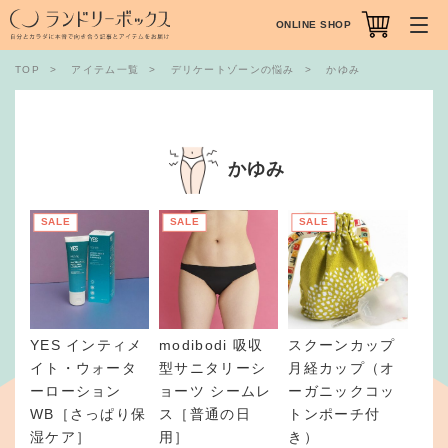
ONLINE SHOP
TOP
アイテム一覧
デリケートゾーンの悩み
かゆみ
かゆみ
SALE
SALE
SALE
YES インティメ
modibodi 吸収
スクーンカップ
イト・ウォータ
型サニタリーシ
月経カップ（オ
ーローション
ョーツ シームレ
ーガニックコッ
WB［さっぱり保
ス［普通の日
トンポーチ付
湿ケア］
用］
き）