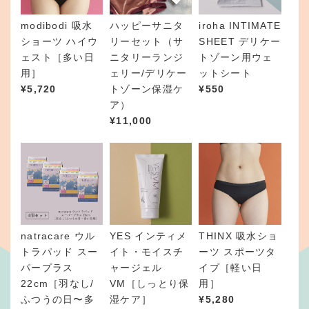
,
9
modibodi 吸水
ハッピーサニタ
iroha INTIMATE
8
ショーツ ハイウ
リーセット（サ
SHEET デリケー
0
ェスト［多い日
ニタリーランジ
トゾーン用ウェ
–
用］
ェリー/デリケー
ットシート
¥
¥
5,720
トゾーン保湿ケ
¥
550
3
ア）
,
¥
11,000
8
5
0
natracare ウル
YES インティメ
THINX 吸水ショ
トラパッド スー
イト・モイスチ
ーツ スポーツタ
パープラス
ャージェル
イプ［軽い日
22cm［羽なし/
VM［しっとり保
用］
ふつうの日〜多
湿ケア］
¥
5,280