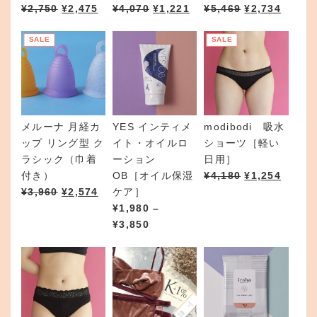
¥
2,750
¥
2,475
¥
4,070
¥
1,221
¥
5,469
¥
2,734
SALE
SALE
メルーナ 月経カ
YES インティメ
modibodi 吸水
ップ リング型 ク
イト・オイルロ
ショーツ［軽い
ラシック（巾着
ーション
日用］
付き）
OB［オイル保湿
¥
4,180
¥
1,254
¥
3,960
¥
2,574
ケア］
¥
1,980
–
価
¥
3,850
格
帯
:
¥
1