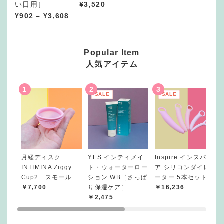
い日用］
¥
3,520
価
¥
902
–
¥
3,608
格
帯
:
Popular Item
¥
人気アイテム
9
0
SALE
SALE
2
–
¥
3
,
6
月経ディスク
YES インティメイ
Inspire インスパイ
0
INTIMINA Ziggy
ト・ウォーターロー
ア シリコンダイレ
8
Cup2 スモール
ション WB［さっぱ
ーター 5本セット
￥7,700
り保湿ケア］
￥16,236
￥2,475