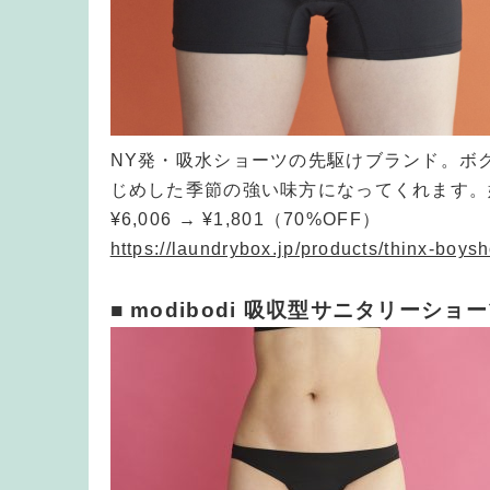
NY発・吸水ショーツの先駆けブランド。ボ
じめした季節の強い味方になってくれます。
¥6,006 → ¥1,801（70%OFF）
https://laundrybox.jp/products/thinx-boysh
■ modibodi 吸収型サニタリーシ