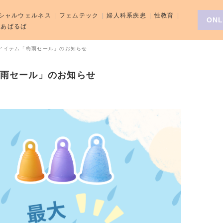
シャルウェルネス
フェムテック
婦人科系疾患
性教育
ONL
aばあばるば
リーアイテム「梅雨セール」のお知らせ
「梅雨セール」のお知らせ