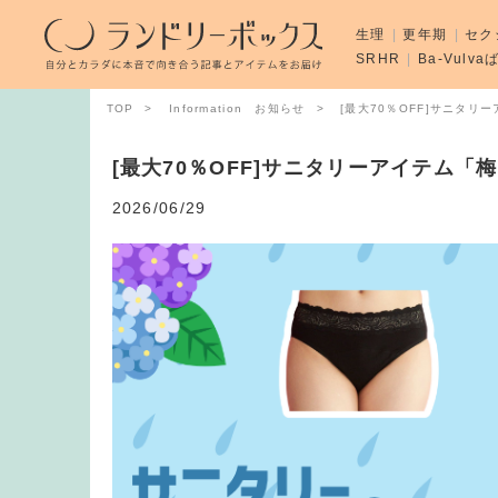
生理
更年期
セク
SRHR
Ba-Vulv
TOP
Information お知らせ
[最大70％OFF]サニタ
[最大70％OFF]サニタリーアイテム
2026/06/29