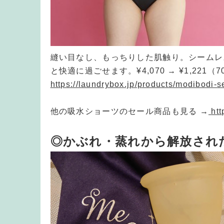
縫い目なし、もっちりした肌触り。シームレ
と快適に過ごせます。
¥4,070 → ¥1,221（
https://laundrybox.jp/products/modibodi-s
他の吸水ショーツのセール商品も見る →
htt
◎かぶれ・蒸れから解放され