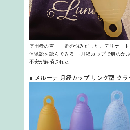
使用者の声「一番の悩みだった、デリケート
体験談を読んでみる →
月経カップで肌のか
不安が解消された
■ メルーナ 月経カップ リング型 ク