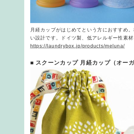
月経カップがはじめてという方におすすめ。
い設計です。ドイツ製、低アレルギー性素材なのも安
https://laundrybox.jp/products/meluna/
■ スクーンカップ 月経カップ（オー