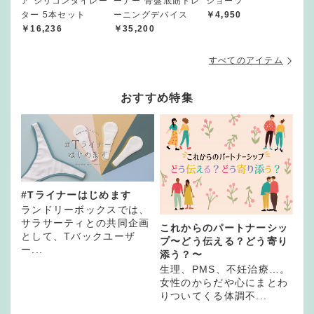
ア シリコンダイレー
ーナー 骨盤底筋トレ
ショーツ
ター 5本セット
ーニングデバイス
￥4,950
￥16,236
￥35,200
すべてのアイテム
おすすめ特集
#Tライナーはじめます
ランドリーボックスでは、
サラサーティとの共同企画
これからのパートナーシッ
として、Tバックユーザ
プ〜どう伝える？どう寄り
ー...
添う？〜
生理、PMS、不妊治療…。
女性のからだや心にまとわ
りついてくる体調不...