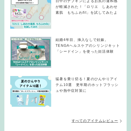
日中のナプキンによるお尻の違和感
が軽減された！「ロリエ しあわせ
素肌 もちふわfit」を試してみたよ
結婚4年目、挿入なしで妊娠。
TENGAヘルスケアのシリンジキット
「シードイン」を使った妊活体験
猛暑を乗り切る！夏のひんやりアイ
テム10選 更年期のホットフラッシ
ュや熱中症対策に
すべてのアイテムレビュー