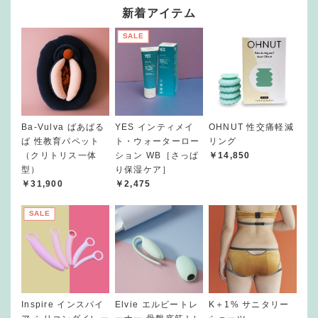
新着アイテム
SALE
Ba-Vulva ばあばる
YES インティメイ
OHNUT 性交痛軽減
ば 性教育パペット
ト・ウォーターロー
リング
（クリトリス一体
ション WB［さっぱ
￥14,850
型）
り保湿ケア］
￥31,900
￥2,475
SALE
Inspire インスパイ
Elvie エルビートレ
K＋1% サニタリー