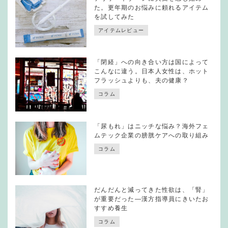
た。更年期のお悩みに頼れるアイテム
を試してみた
アイテムレビュー
「閉経」への向き合い方は国によって
こんなに違う。日本人女性は、ホット
フラッシュよりも、夫の健康？
コラム
「尿もれ」はニッチな悩み？海外フェ
ムテック企業の膀胱ケアへの取り組み
コラム
だんだんと減ってきた性欲は、「腎」
が重要だった—漢方指導員にきいたお
すすめ養生
コラム