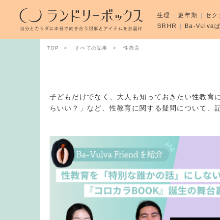
生理
更年期
セク
SRHR
Ba-Vulv
TOP
すべての記事
性教育
子どもだけでなく、大人も知っておきたい性教育
らいい？」など、性教育に関する疑問について、