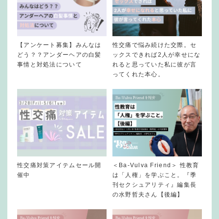
【アンケート募集】みんなは
性交痛で悩み続けた交際。セ
どう？？アンダーヘアの白髪
ックスできれば2人が幸せにな
事情と対処法について
れると思っていた私に彼が言
ってくれた本心。
性交痛対策アイテムセール開
＜Ba-Vulva Friend＞ 性教育
催中
は「人権」を学ぶこと。『季
刊セクシュアリティ』編集長
の水野哲夫さん【後編】