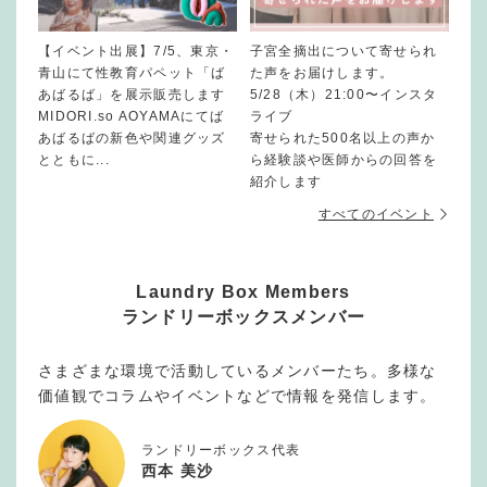
【イベント出展】7/5、東京・
子宮全摘出について寄せられ
青山にて性教育パペット「ば
た声をお届けします。
あばるば」を展示販売します
5/28（木）21:00〜インスタ
MIDORI.so AOYAMAにてば
ライブ
あばるばの新色や関連グッズ
寄せられた500名以上の声か
とともに...
ら経験談や医師からの回答を
紹介します
すべてのイベント
Laundry Box Members
ランドリーボックスメンバー
さまざまな環境で活動しているメンバーたち。多様な
価値観でコラムやイベントなどで情報を発信します。
ランドリーボックス代表
西本 美沙