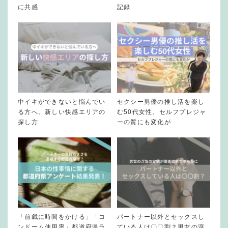
に共感
記録
中イキができないと悩んでい
セクシー男優の推し活を楽し
る方へ。新しい快感エリアの
む50代女性。セルフプレジャ
探し方
ーの質にも変化が
「前戯に時間をかける」「コ
パートナー以外とセックスし
ンドーム使用率」都道府県ラ
ている人は〇〇割？男女の浮