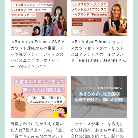
＜Ba-Vulva Friend＞SNSア
＜Ba-Vulva Friend＞セック
カウント凍結からの復活。ド
スカウンセリングのメリット
イツ発プレジャーアイテムの
とは？フランスのトイブラン
パイオニア「ウーマナイザ
ド「Puissante」Jeanneさん
ー」が伝えたいこと
乳房まわりに毛が生えて驚い
「セックスが痛い」を抱えな
た人は7割以上！「太」「黒」
がら結婚へ。あきらめずに性
「長すぎ」みんなのコメント
交痛の治療を続けた、闘いの