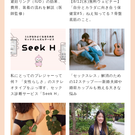
避妊リング（IUD）の効果、
【8/12(水)無料ウェビナー】
費用、装着の流れを解説（医
「自分とカラダに向き合う保
師監修）
健室#5」ねえ知ってる？骨盤
底筋のこと。
私にとってのプレジャーって
「セックスレス」解消のため
何？ 「女性らしさ」のステレ
の12ステップ——新婚夫婦や
オタイプをぶっ壊す、セック
婚前カップルも抱える大きな
ス診断サービス「Seek H」
悩み