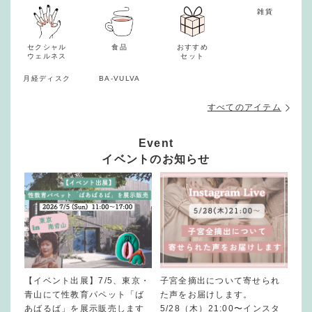
雑貨
セクシャル
食品
おすすめ
ウェルネス
セット
月経ディスク
BA-VULVA
すべてのアイテム
Event
イベントのお知らせ
【イベント出展】7/5、東京・
子宮全摘出について寄せられ
青山にて性教育パペット「ば
た声をお届けします。
あばるば」を展示販売します
5/28（木）21:00〜インスタ