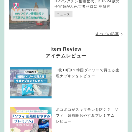
HPVワクチン接種世代、20〜24歳の
子宮頸がん死亡者ゼロに 英研究
ニュース
すべての記事
Item Review
アイテムレビュー
1枚10円!？韓国ダイソーで買える生
理ナプキンをレビュー
ポコポコがスキマモレを防ぐ？「ソ
フィ 超熟睡おやすみプレミアム」
レビュー