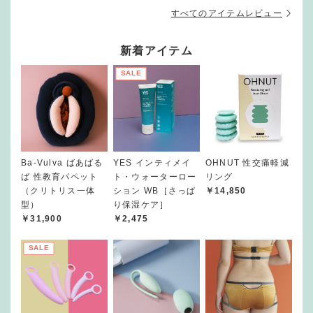
すべてのアイテムレビュー
新着アイテム
SALE
Ba-Vulva ばあばる
YES インティメイ
OHNUT 性交痛軽減
ば 性教育パペット
ト・ウォーターロー
リング
（クリトリス一体
ション WB［さっぱ
￥14,850
型）
り保湿ケア］
￥31,900
￥2,475
SALE