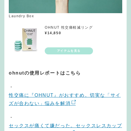
Laundry Box
OHNUT 性交痛軽減リング
¥
14,850
ohnutの使用レポートはこちら
・
性交痛に『OHNUT』がおすすめ。切実な「サイ
ズが合わない」悩みを解消
・
セックスが痛くて嫌だった。セックスレスカップ