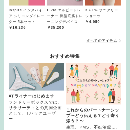
Inspire インスパイ
Elvie エルビートレ
K＋1% サニタリー
ア シリコンダイレー
ーナー 骨盤底筋トレ
ショーツ
ター 5本セット
ーニングデバイス
￥4,950
￥16,236
￥35,200
すべてのアイテム
おすすめ特集
#Tライナーはじめます
ランドリーボックスでは、
サラサーティとの共同企画
これからのパートナーシッ
として、Tバックユーザ
プ〜どう伝える？どう寄り
ー...
添う？〜
生理、PMS、不妊治療…。