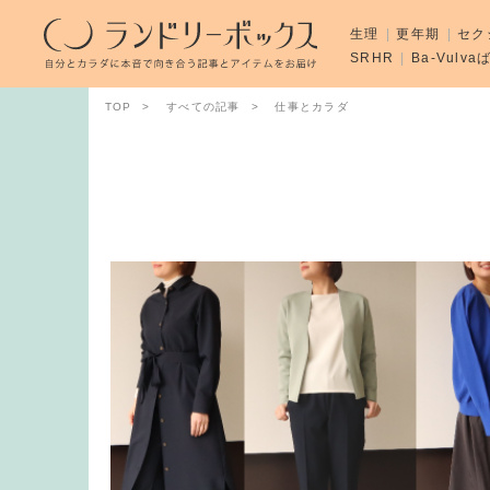
生理
更年期
セク
SRHR
Ba-Vulv
TOP
すべての記事
仕事とカラダ