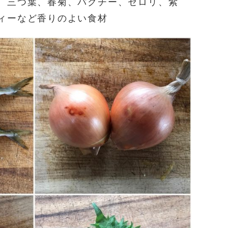
、三つ葉、春菊、パクチー、セロリ、紫
ィーなど香りのよい食材