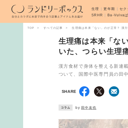
生理
更年期
セク
SRHR
Ba-Vulv
TOP
すべての記事
生理痛は本来「ない」のが正常？ 漢
生理痛は本来「ない
いた、つらい生理
漢方食材で身体を整える新連
ついて、国際中医専門員の田
SHARE
by
田中友也
コラム