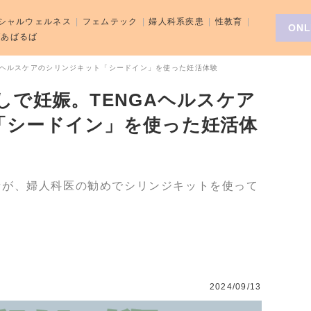
シャルウェルネス
フェムテック
婦人科系疾患
性教育
ONL
aばあばるば
Aヘルスケアのシリンジキット「シードイン」を使った妊活体験
しで妊娠。TENGAヘルスケア
「シードイン」を使った妊活体
者が、婦人科医の勧めでシリンジキットを使って
2024/09/13