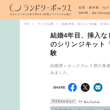
生理
更年期
セク
SRHR
Ba-Vulv
TOP
すべての記事
結婚4年目、挿入なしで妊娠。TENG
結婚4年目、挿入な
のシリンジキット
験
結婚歴＝セックスレス歴の筆
みました。
SHARE
by
れいちゃん
アイテムレビュー