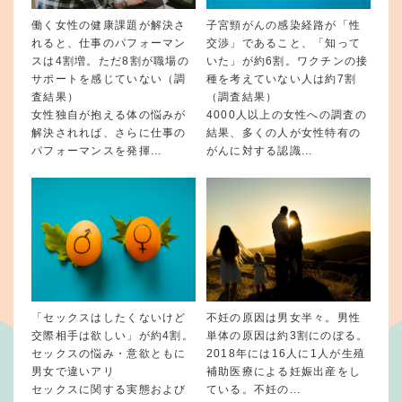
働く女性の健康課題が解決さ
子宮頸がんの感染経路が「性
れると、仕事のパフォーマン
交渉」であること、「知って
スは4割増。ただ8割が職場の
いた」が約6割。ワクチンの接
サポートを感じていない（調
種を考えていない人は約7割
査結果）
（調査結果）
女性独自が抱える体の悩みが
4000人以上の女性への調査の
解決されれば、さらに仕事の
結果、多くの人が女性特有の
パフォーマンスを発揮...
がんに対する認識...
「セックスはしたくないけど
不妊の原因は男女半々。男性
交際相手は欲しい」が約4割。
単体の原因は約3割にのぼる。
セックスの悩み・意欲ともに
2018年には16人に1人が生殖
男女で違いアリ
補助医療による妊娠出産をし
セックスに関する実態および
ている。不妊の...