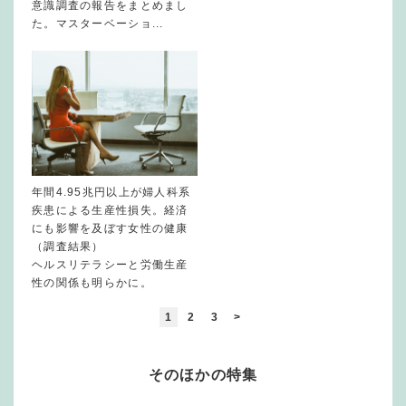
意識調査の報告をまとめまし
た。マスターベーショ...
年間4.95兆円以上が婦人科系
疾患による生産性損失。経済
にも影響を及ぼす女性の健康
（調査結果）
ヘルスリテラシーと労働生産
性の関係も明らかに。
1
2
3
>
そのほかの特集