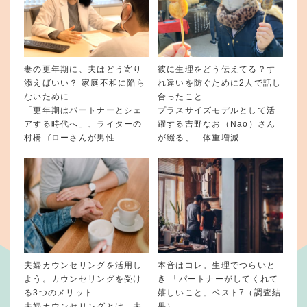
妻の更年期に、夫はどう寄り
彼に生理をどう伝えてる？す
添えばいい？ 家庭不和に陥ら
れ違いを防ぐために2人で話し
ないために
合ったこと
「更年期はパートナーとシェ
プラスサイズモデルとして活
アする時代へ」、ライターの
躍する吉野なお（Nao）さん
村橋ゴローさんが男性...
が綴る、「体重増減...
夫婦カウンセリングを活用し
本音はコレ。生理でつらいと
よう。カウンセリングを受け
き 「パートナーがしてくれて
る3つのメリット
嬉しいこと」ベスト7（調査結
夫婦カウンセリングとは、夫
果）