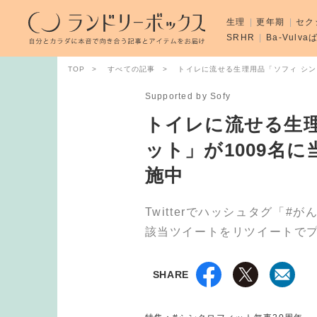
生理
更年期
セク
SRHR
Ba-Vulv
TOP
すべての記事
トイレに流せる生理用品「ソフィ シン
Supported by Sofy
トイレに流せる生
ット」が1009名に
施中
Twitterでハッシュタグ「
該当ツイートをリツイートで
SHARE