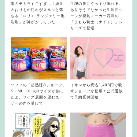
泡のチカラすごすぎ…！経血
生理の夜にぐっすり眠れる。
＆おりもの汚れがスルッと落
ありそうでなかった生理用シ
ちる「ロリエ ランジェリー泡
ーツが寝具メーカー西川の
洗剤」が神がかっていた
「まもら騎士（ナイト）」シ
リーズで登場
ソフィの「超熟睡®ショーツ」
イオンから税込1,408円で吸
S・ML・XLの3サイズが揃っ
水ショーツが登場！公式通販
たよ。サイズ展開を望むユー
で予約受付開始
ザーの声を受けて