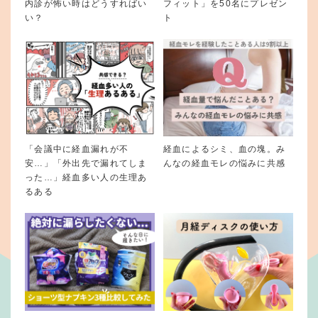
内診が怖い時はどうすればい
フィット」を50名にプレゼン
い？
ト
「会議中に経血漏れが不
経血によるシミ、血の塊。み
安…」「外出先で漏れてしま
んなの経血モレの悩みに共感
った…」経血多い人の生理あ
るある