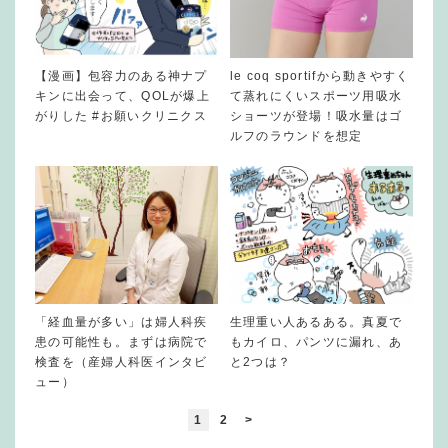
【漫画】包容力のある神ナプ
le coq sportifから動きやすく
キンに出会って、QOLが爆上
て蒸れにくいスポーツ用吸水
がりした #お願いクリニクス
ショーツが登場！吸水量はゴ
ルフのラウンドを想定
「経血量が多い」は婦人科疾
生理重い人あるある。真夏で
患の可能性も。まずは病院で
もカイロ、パンツに漏れ、あ
検査を（産婦人科医インタビ
と2つは？
ュー）
1
2
>