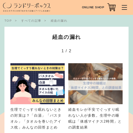
ONLINE SHOP
TOP
すべての記事
経血の漏れ
経血の漏れ
1
/
2
生理でぐっすり眠れないとき
経血モレが不安でぐっすり眠
の対策は？「白湯」「バスタ
れない人が多数。生理中の睡
オル」「タオルを巻いたアイ
眠は「体感マイナス2時間」と
ス枕」みんなの回答まとめ
の調査結果