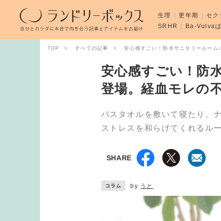
生理
更年期
セク
SRHR
Ba-Vulv
TOP
すべての記事
安心感すごい！防水サニタリールーム
安心感すごい！防
登場。経血モレの
バスタオルを敷いて寝たり、
ストレスを和らげてくれるル
SHARE
by
うと
コラム