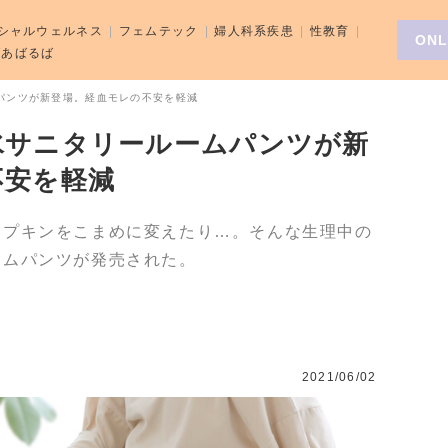
シャルウェルネス
フェムテック
婦人科系疾患
性教育
ONL
aばあばるば
パンツが新登場。経血モレの不安を軽減
水サニタリールームパンツが新
不安を軽減
ナプキンをこまめに変えたり…。そんな生理中の
ームパンツが発売された。
2021/06/02