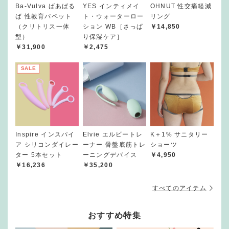
Ba-Vulva ばあばる
YES インティメイ
OHNUT 性交痛軽減
ば 性教育パペット
ト・ウォーターロー
リング
（クリトリス一体
ション WB［さっぱ
￥14,850
型）
り保湿ケア］
￥31,900
￥2,475
SALE
Inspire インスパイ
Elvie エルビートレ
K＋1% サニタリー
ア シリコンダイレー
ーナー 骨盤底筋トレ
ショーツ
ター 5本セット
ーニングデバイス
￥4,950
￥16,236
￥35,200
すべてのアイテム
おすすめ特集