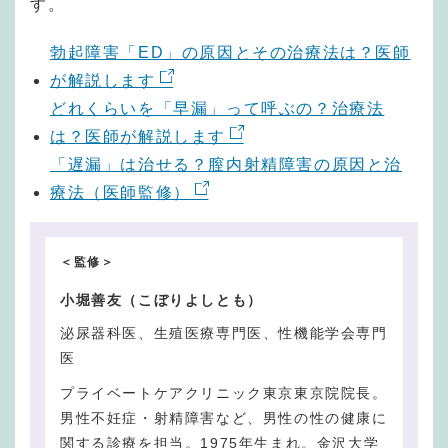
す。
勃起障害「ED」の原因とその治療法は？医師
が解説します
どれくらいを「早漏」って呼ぶの？治療法
は？医師が解説します
「遅漏」は治せる？膣内射精障害の原因と治
療法（医師監修）
＜監修＞
小堀善友（こぼりよしとも）
泌尿器科医、生殖医療専門医、性機能学会専門
医
プライベートケアクリニック東京東京院院長。
男性不妊症・射精障害など、男性の性の健康に
関する診療を担当。1975年生まれ。金沢大学