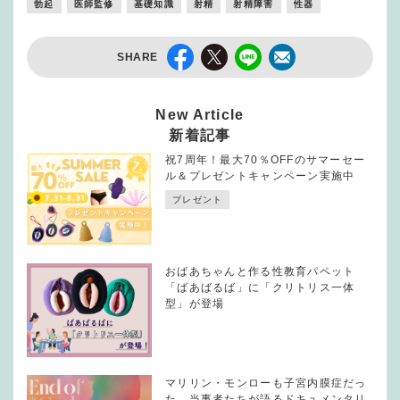
勃起
医師監修
基礎知識
射精
射精障害
性器
SHARE
New Article
新着記事
祝7周年！最大70％OFFのサマーセー
ル＆プレゼントキャンペーン実施中
プレゼント
おばあちゃんと作る性教育パペット
「ばあばるば」に「クリトリス一体
型」が登場
マリリン・モンローも子宮内膜症だっ
た。当事者たちが語るドキュメンタリ