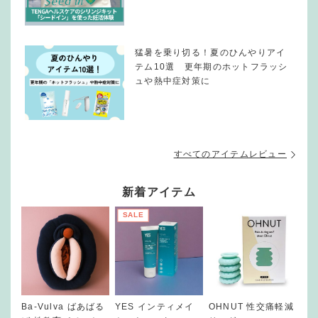
猛暑を乗り切る！夏のひんやりアイ
テム10選 更年期のホットフラッシ
ュや熱中症対策に
すべてのアイテムレビュー
新着アイテム
SALE
Ba-Vulva ばあばる
YES インティメイ
OHNUT 性交痛軽減