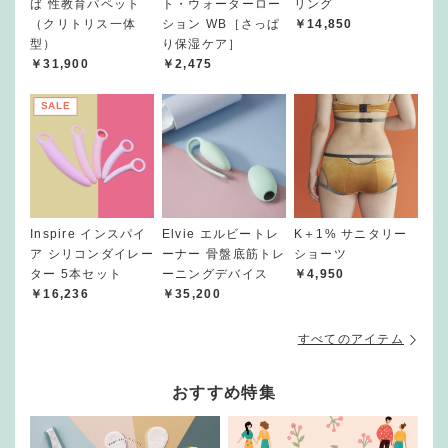
ば 性教育パペット
ト・ウォーターロー
リング
（クリトリス一体
ション WB［さっぱ
￥14,850
型）
り保湿ケア］
￥31,900
￥2,475
SALE
Inspire インスパイ
Elvie エルビートレ
K＋1% サニタリー
ア シリコンダイレー
ーナー 骨盤底筋トレ
ショーツ
ター 5本セット
ーニングデバイス
￥4,950
￥16,236
￥35,200
すべてのアイテム
おすすめ特集