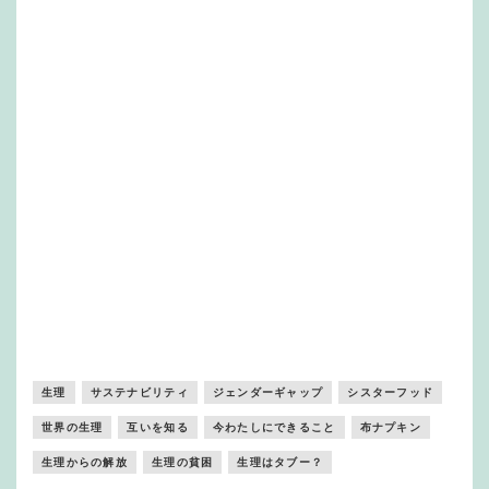
生理
サステナビリティ
ジェンダーギャップ
シスターフッド
世界の生理
互いを知る
今わたしにできること
布ナプキン
生理からの解放
生理の貧困
生理はタブー？