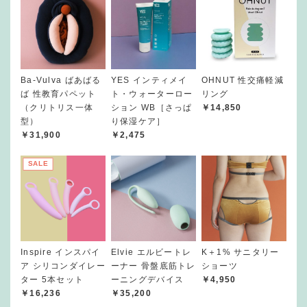
Ba-Vulva ばあばる
YES インティメイ
OHNUT 性交痛軽減
ば 性教育パペット
ト・ウォーターロー
リング
（クリトリス一体
ション WB［さっぱ
￥14,850
型）
り保湿ケア］
￥31,900
￥2,475
SALE
Inspire インスパイ
Elvie エルビートレ
K＋1% サニタリー
ア シリコンダイレー
ーナー 骨盤底筋トレ
ショーツ
ター 5本セット
ーニングデバイス
￥4,950
￥16,236
￥35,200