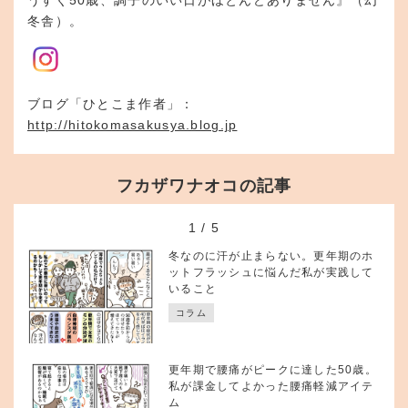
うすぐ50歳、調子のいい日がほとんどありません』（幻
冬舎）。
ブログ「ひとこま作者」：
http://hitokomasakusya.blog.jp
フカザワナオコの記事
1
/
5
冬なのに汗が止まらない。更年期のホ
ットフラッシュに悩んだ私が実践して
いること
コラム
更年期で腰痛がピークに達した50歳。
私が課金してよかった腰痛軽減アイテ
ム