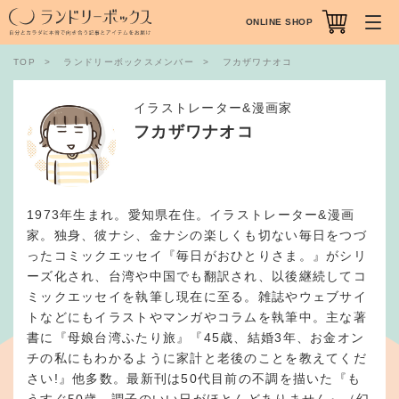
ONLINE SHOP
TOP
ランドリーボックスメンバー
フカザワナオコ
イラストレーター&漫画家
フカザワナオコ
1973年生まれ。愛知県在住。イラストレーター&漫画
家。独身、彼ナシ、金ナシの楽しくも切ない毎日をつづ
ったコミックエッセイ『毎日がおひとりさま。』がシリ
ーズ化され、台湾や中国でも翻訳され、以後継続してコ
ミックエッセイを執筆し現在に至る。雑誌やウェブサイ
トなどにもイラストやマンガやコラムを執筆中。主な著
書に『母娘台湾ふたり旅』『45歳、結婚3年、お金オン
チの私にもわかるように家計と老後のことを教えてくだ
さい!』他多数。最新刊は50代目前の不調を描いた『も