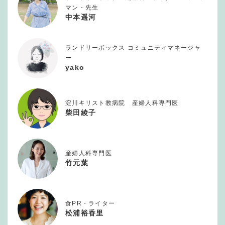
マン・先生
中本遥河
ランドリーボックス コミュニティマネージャ
ー
yako
淀川キリスト教病院 産婦人科専門医
柴田綾子
産婦人科専門医
竹元葉
食PR・ライター
松浦裕香里