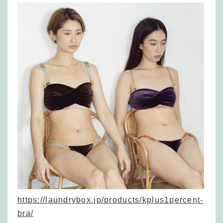
https://laundrybox.jp/products/kplus1percent-
bra/