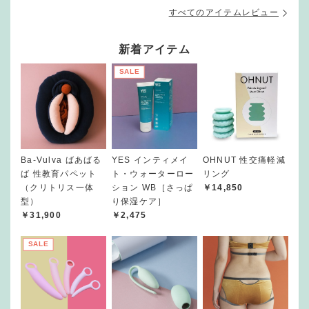
すべてのアイテムレビュー
新着アイテム
SALE
Ba-Vulva ばあばる
YES インティメイ
OHNUT 性交痛軽減
ば 性教育パペット
ト・ウォーターロー
リング
（クリトリス一体
ション WB［さっぱ
￥14,850
型）
り保湿ケア］
￥31,900
￥2,475
SALE