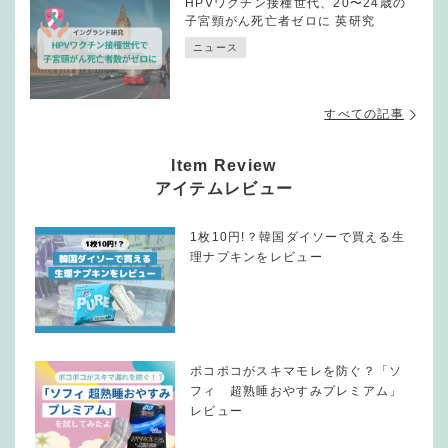
HPVワクチン接種世代、20〜24歳の
子宮頸がん死亡者ゼロに 英研究
ニュース
すべての記事
Item Review
アイテムレビュー
1枚10円!？韓国ダイソーで買える生
理ナプキンをレビュー
ポコポコがスキマモレを防ぐ？「ソ
フィ 超熟睡おやすみプレミアム」
レビュー