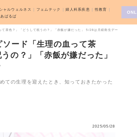
シャルウェルネス
フェムテック
婦人科系疾患
性教育
ONL
aばあばるば
て茶色？」「どうして祝うの？」「赤飯が嫌だった」 5/28は月経衛生デー
ピソード「生理の血って茶
祝うの？」「赤飯が嫌だった」
ー
じめての生理を迎えたとき、知っておきたかった
2025/05/28