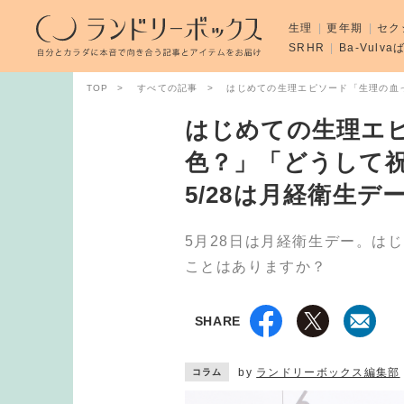
生理
更年期
セク
SRHR
Ba-Vulv
TOP
すべての記事
はじめての生理エピソード「生理の血っ
はじめての生理エ
色？」「どうして
5/28は月経衛生デ
5月28日は月経衛生デー。は
ことはありますか？
SHARE
by
ランドリーボックス編集部
コラム