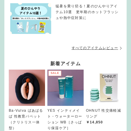
猛暑を乗り切る！夏のひんやりアイ
テム10選 更年期のホットフラッシ
ュや熱中症対策に
すべてのアイテムレビュー
新着アイテム
SALE
Ba-Vulva ばあばる
YES インティメイ
OHNUT 性交痛軽減
ば 性教育パペット
ト・ウォーターロー
リング
（クリトリス一体
ション WB［さっぱ
￥14,850
型）
り保湿ケア］