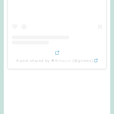
A post shared by ☘︎𝔊𝔯𝔦𝔪𝔢𝔰࿎ (@grimes)