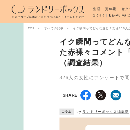
生理
更年期
セク
SRHR
Ba-Vulv
TOP
すべての記事
イク瞬間ってどんな感じ？女性300人
イク瞬間ってどんな
た赤裸々コメント「
（調査結果）
326人の女性にアンケートで
SHARE
by
ランドリーボックス編集部
コラム