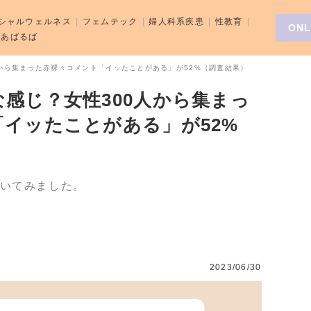
シャルウェルネス
フェムテック
婦人科系疾患
性教育
ONL
aばあばるば
から集まった赤裸々コメント「イッたことがある」が52%（調査結果）
感じ？女性300人から集まっ
イッたことがある」が52%
聞いてみました。
2023/06/30