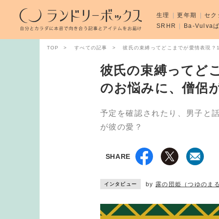
生理
更年期
セク
SRHR
Ba-Vulv
TOP
すべての記事
彼氏の束縛ってどこまでが愛情表現？
彼氏の束縛ってどこ
のお悩みに、僧侶
予定を確認されたり、男子と
が彼の愛？
SHARE
by
露の団姫（つゆのま
インタビュー