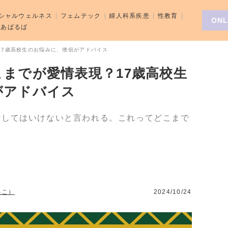
シャルウェルネス
フェムテック
婦人科系疾患
性教育
ONL
aばあばるば
17歳高校生のお悩みに、僧侶がアドバイス
までが愛情表現？17歳高校生
がアドバイス
話してはいけないと言われる。これってどこまで
るこ）
2024/10/24