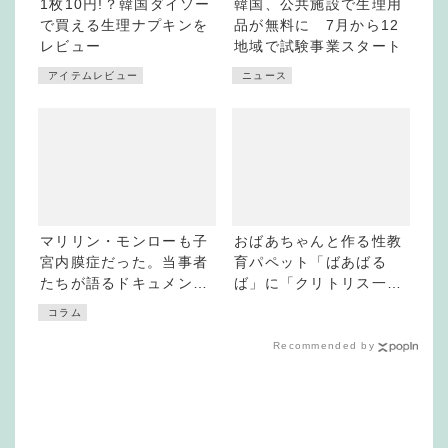
1枚10円!？韓国ダイソー
韓国、公共施設で生理用
で買える生理ナプキンを
品が無料に 7月から12
レビュー
地域で試験事業スタート
アイテムレビュー
ニュース
マリリン・モンローも子
おばあちゃんと作る性教
宮内膜症だった。当事者
育パペット「ばあばる
たちが語るドキュメンタ
ば」に「クリトリス一体
リー「End of the
型」が登場
コラム
Cycle」
Recommended by