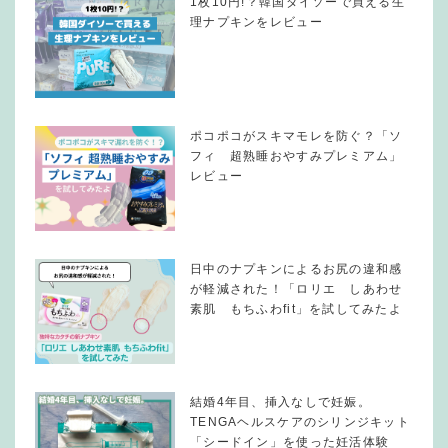
1枚10円!？韓国ダイソーで買える生
理ナプキンをレビュー
ポコポコがスキマモレを防ぐ？「ソ
フィ 超熟睡おやすみプレミアム」
レビュー
日中のナプキンによるお尻の違和感
が軽減された！「ロリエ しあわせ
素肌 もちふわfit」を試してみたよ
結婚4年目、挿入なしで妊娠。
TENGAヘルスケアのシリンジキット
「シードイン」を使った妊活体験