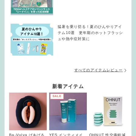
猛暑を乗り切る！夏のひんやりアイ
テム10選 更年期のホットフラッシ
ュや熱中症対策に
すべてのアイテムレビュー
新着アイテム
SALE
Ba-Vulva ばあばる
YES インティメイ
OHNUT 性交痛軽減