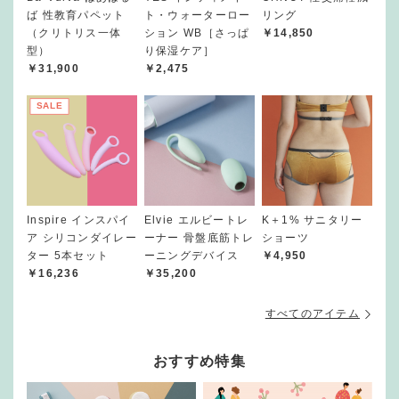
ば 性教育パペット
ト・ウォーターロー
リング
（クリトリス一体
ション WB［さっぱ
￥14,850
型）
り保湿ケア］
￥31,900
￥2,475
SALE
Inspire インスパイ
Elvie エルビートレ
K＋1% サニタリー
ア シリコンダイレー
ーナー 骨盤底筋トレ
ショーツ
ター 5本セット
ーニングデバイス
￥4,950
￥16,236
￥35,200
すべてのアイテム
おすすめ特集