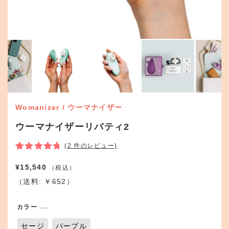
Womanizer / ウーマナイザー
ウーマナイザーリバティ2
(
2
件のレビュー)
2
件の利用者
評価に基づ
¥
15,540
く5段階評
（送料: ￥652）
価のうち、
5.00
点
カラー
セージ
パープル