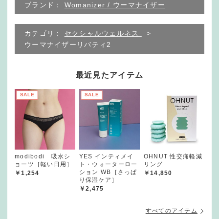
ブランド：
Womanizer / ウーマナイザー
カテゴリ：
セクシャルウェルネス
ウーマナイザーリバティ2
最近見たアイテム
SALE
SALE
modibodi 吸水シ
YES インティメイ
OHNUT 性交痛軽減
ョーツ［軽い日用］
ト・ウォーターロー
リング
ション WB［さっぱ
￥1,254
￥14,850
り保湿ケア］
￥2,475
すべてのアイテム