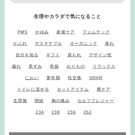
生理やカラダで気になること
PMS
かゆみ
産後ケア
フェムテック
かぶれ
サステナブル
オーガニック
蒸れ
自分を知る
ギフト
尿もれ
デザイン性
漏れ
黒ずみ
乾燥
おりもの
リラックス
におい
更年期
性交痛
SRHR
トイレに流せる
セットアイテム
膣ケア
生理痛
閉経
胸の痛み
セルフプレジャー
234
238
236
252