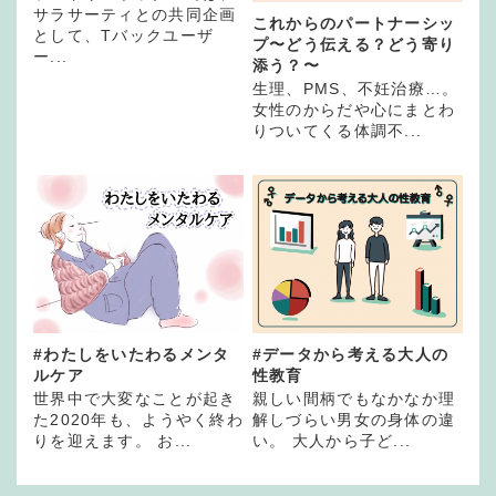
サラサーティとの共同企画
これからのパートナーシッ
として、Tバックユーザ
プ〜どう伝える？どう寄り
ー...
添う？〜
生理、PMS、不妊治療…。
女性のからだや心にまとわ
りついてくる体調不...
#わたしをいたわるメンタ
#データから考える大人の
ルケア
性教育
世界中で大変なことが起き
親しい間柄でもなかなか理
た2020年も、ようやく終わ
解しづらい男女の身体の違
りを迎えます。 お...
い。 大人から子ど...