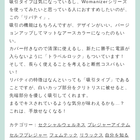
吸引タイプは気になっているし、Womanizerシリーズ
を使ってみたいと思っている人におすすめしたいのが、
この「リバティ」。
吸引の機能はもちろんですが、デザインがいい。バージ
ョンアップしてマットなアースカラーになったのもい
い。
カバー付きなので清潔に使えるし、新たに勝手に電源が
入らないように「トラベルロック」もついています！
そして、長らく使えることを考えると断然コスパもい
い！
リバティの特徴はなんといっても「吸引タイプ」である
ことですが、白いカップ部分をクリトリスに被せると、
先端部分を優しく吸引してくれます。
まるでキスされているような気分が味わえるかも…？
これは、手放せなくなる！
カテゴリー：
セクシャルウェルネス
プレジャーアイテム
セルフプレジャー
フェムテック
リラックス
自分を知る