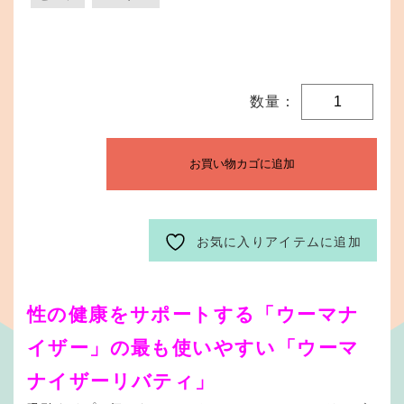
ウ
ー
マ
お買い物カゴに追加
ナ
イ
ザ
ー
お気に入りアイテムに追加
リ
バ
性の健康をサポートする「ウーマナ
テ
ィ
イザー」の最も使いやすい「ウーマ
2
ナイザーリバティ」
個