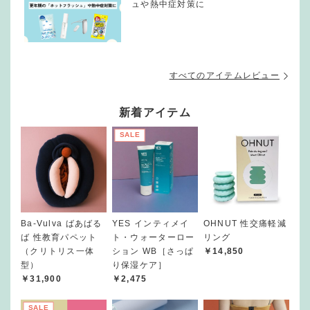
ュや熱中症対策に
すべてのアイテムレビュー
新着アイテム
SALE
Ba-Vulva ばあばる
YES インティメイ
OHNUT 性交痛軽減
ば 性教育パペット
ト・ウォーターロー
リング
（クリトリス一体
ション WB［さっぱ
￥14,850
型）
り保湿ケア］
￥31,900
￥2,475
SALE