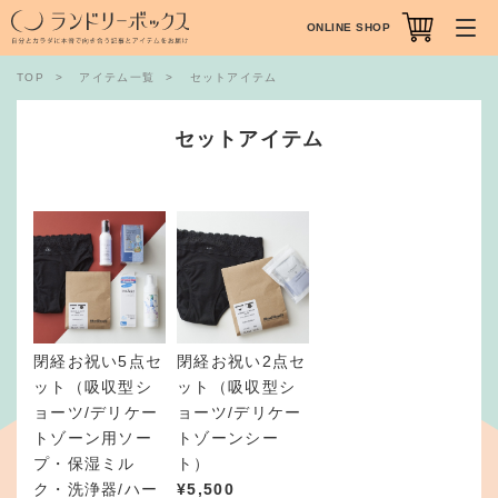
ONLINE SHOP
TOP
アイテム一覧
セットアイテム
セットアイテム
閉経お祝い5点セ
閉経お祝い2点セ
ット（吸収型シ
ット（吸収型シ
ョーツ/デリケー
ョーツ/デリケー
トゾーン用ソー
トゾーンシー
プ・保湿ミル
ト）
ク・洗浄器/ハー
¥
5,500