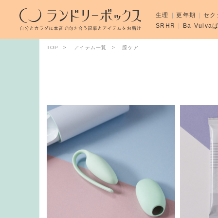
生理
更年期
セク
SRHR
Ba-Vulv
TOP
アイテム一覧
膣ケア