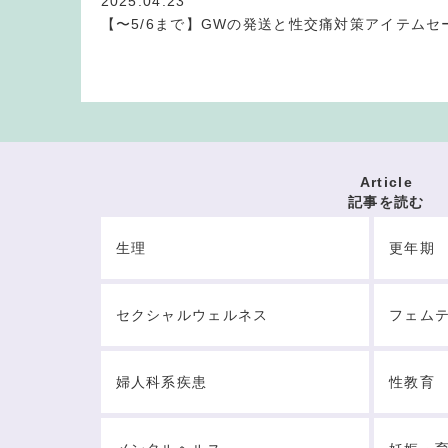
2025.04.23
【〜5/6まで】GWの発送と性交痛対策アイテムセ
Article
記事を読む
生理
更年期
セクシャルウェルネス
フェム
婦人科系疾患
性教育