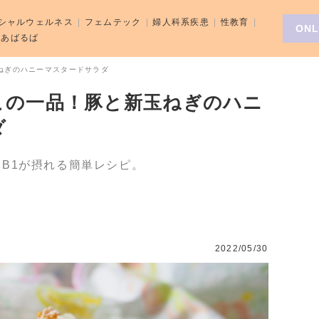
シャルウェルネス
フェムテック
婦人科系疾患
性教育
ONL
aばあばるば
ねぎのハニーマスタードサラダ
この一品！豚と新玉ねぎのハニ
ダ
B1が摂れる簡単レシピ。
2022/05/30