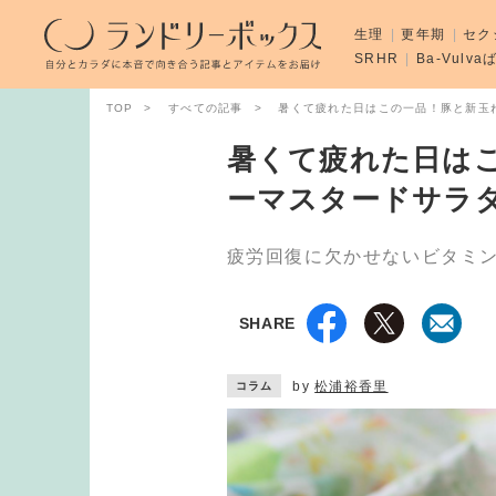
生理
更年期
セク
SRHR
Ba-Vulv
TOP
すべての記事
暑くて疲れた日はこの一品！豚と新玉
暑くて疲れた日は
ーマスタードサラ
疲労回復に欠かせないビタミン
SHARE
by
松浦裕香里
コラム