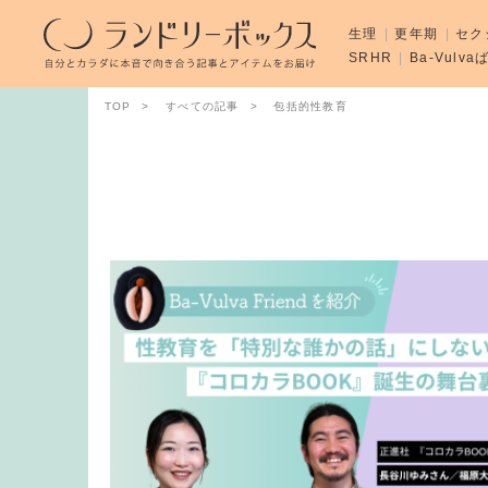
生理
更年期
セク
SRHR
Ba-Vulv
TOP
すべての記事
包括的性教育