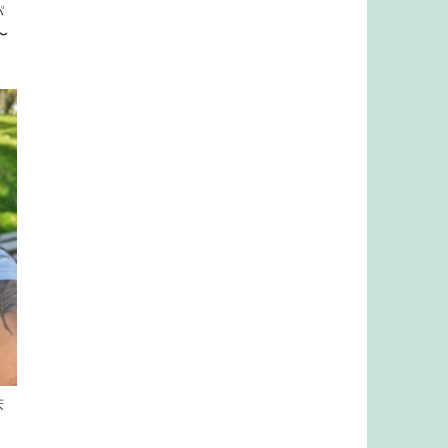
パ
〜
床