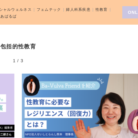
シャルウェルネス
フェムテック
婦人科系疾患
性教育
ONL
aばあばるば
包括的性教育
1
/
3