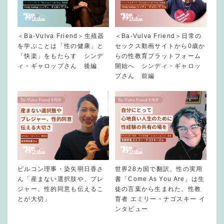
＜Ba-Vulva Friend＞生殖器
＜Ba-Vulva Friend＞日常の
を学ぶことは「性の健康」と
セックス動画サイトから0歳か
「快楽」をもたらす シンデ
らの性教育プラットフォーム
ィ・ギャロップさん 後編
開始へ シンディ・ギャロッ
プさん 前編
ピルコン理事・染矢明日香さ
世界28カ国で翻訳、性の実用
ん「産まない選択肢や、プレ
書「Come As You Are」は生
ジャー、性的同意も伝えるこ
徒の言葉から生まれた。性教
とが大切」
育者 エミリー・ナゴスキー イ
ンタビュー