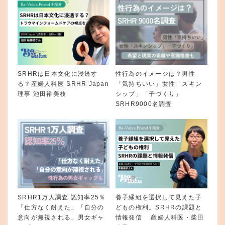
SRHRは日本文化に浸透す
性行為のイメージは？男性
る？産婦人科医 SRHR Japan
「気持ちいい」女性「スキン
理事 池田裕美枝
シップ」「子づくり」
SRHR9000名調査
SRHR1万人調査 認知率25％
養子縁組を選択して見えた子
「仕方なく耐えた」「自分の
どもの権利。SRHRの課題と
意向が無視される」男女ギャ
情報発信 産婦人科医・柴田