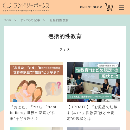
ONLINE SHOP
TOP
すべての記事
包括的性教育
包括的性教育
2
/
3
「おまた」「zizi」「front
【UPDATE】「お風呂で妊娠
bottom」世界の家庭で“性
するの？」性教育“はどめ規
器”をどう呼ぶ？
定”の現状とは