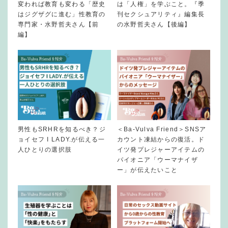
変われば教育も変わる「歴史
は「人権」を学ぶこと。『季
はジグザグに進む」性教育の
刊セクシュアリティ』編集長
専門家・水野哲夫さん【前
の水野哲夫さん【後編】
編】
男性もSRHRを知るべき？ジ
＜Ba-Vulva Friend＞SNSア
ョイセフ I LADY.が伝える一
カウント凍結からの復活。ド
人ひとりの選択肢
イツ発プレジャーアイテムの
パイオニア「ウーマナイザ
ー」が伝えたいこと