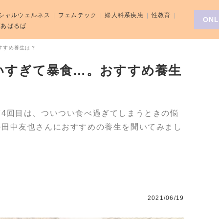
シャルウェルネス
フェムテック
婦人科系疾患
性教育
ONL
aばあばるば
すすめ養生は？
いすぎて暴食…。おすすめ養生
第4回目は、ついつい食べ過ぎてしまうときの悩
の田中友也さんにおすすめの養生を聞いてみまし
2021/06/19