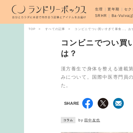
生理
更年期
セク
SRHR
Ba-Vulv
TOP
すべての記事
コンビニでつい買いすぎて暴食…。お
コンビニでつい買
は？
漢方養生で身体を整える連載
みについて。国際中医専門員
た。
SHARE
by
田中友也
コラム