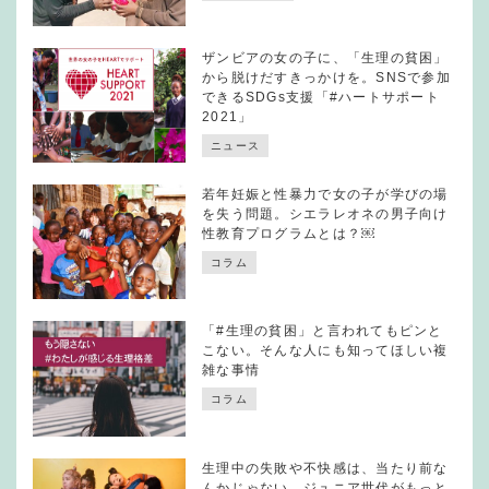
ザンビアの女の子に、「生理の貧困」
から脱けだすきっかけを。SNSで参加
できるSDGs支援「#ハートサポート
2021」
ニュース
若年妊娠と性暴力で女の子が学びの場
を失う問題。シエラレオネの男子向け
性教育プログラムとは？￼
コラム
「#生理の貧困」と言われてもピンと
こない。そんな人にも知ってほしい複
雑な事情
コラム
生理中の失敗や不快感は、当たり前な
んかじゃない。ジュニア世代がもっと