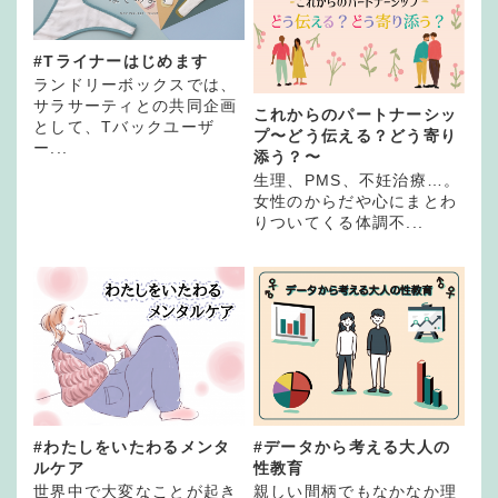
#Tライナーはじめます
ランドリーボックスでは、
サラサーティとの共同企画
これからのパートナーシッ
として、Tバックユーザ
プ〜どう伝える？どう寄り
ー...
添う？〜
生理、PMS、不妊治療…。
女性のからだや心にまとわ
りついてくる体調不...
#わたしをいたわるメンタ
#データから考える大人の
ルケア
性教育
世界中で大変なことが起き
親しい間柄でもなかなか理