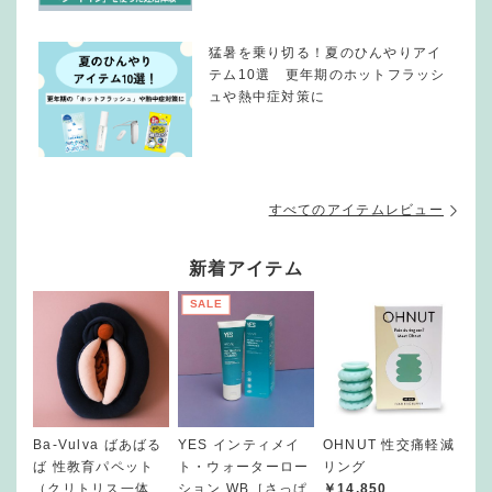
猛暑を乗り切る！夏のひんやりアイ
テム10選 更年期のホットフラッシ
ュや熱中症対策に
すべてのアイテムレビュー
新着アイテム
SALE
Ba-Vulva ばあばる
YES インティメイ
OHNUT 性交痛軽減
ば 性教育パペット
ト・ウォーターロー
リング
（クリトリス一体
ション WB［さっぱ
￥14,850