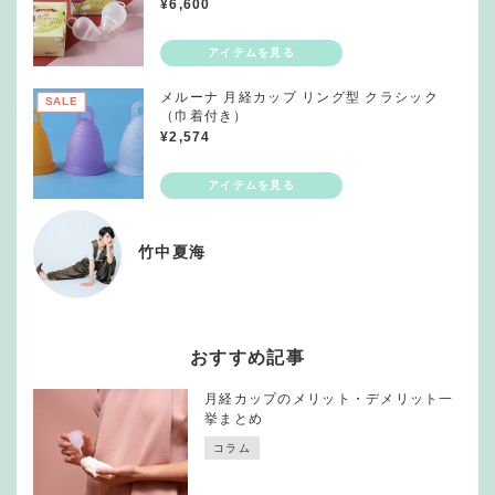
¥
6,600
メルーナ 月経カップ リング型 クラシック
SALE
（巾着付き）
¥
2,574
竹中夏海
おすすめ記事
月経カップのメリット・デメリット一
挙まとめ
コラム