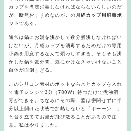
カップを煮沸消毒しなければならないらしいのだ
が、断然おすすめなのがこの
月経カップ用消毒ポ
ット
である。
通常は鍋にお湯を沸かして数分煮沸しなければい
けないが、月経カップを消毒するためだけの専用
小鍋を用意するなんて煩わしすぎる。そもそも沸
かした鍋を数分間、気にかけなきゃいけないこと
自体が面倒すぎる。
このシリコン素材のポットなら水とカップを入れ
て電子レンジで3分（700W）待つだけで煮沸消
毒ができる。ちなみにその際、蓋は密閉せずに半
分以上開けた状態で加熱しないと「ポーーン！」
と音を立ててお湯が飛び散ることがあるので注
意。私はやりました。