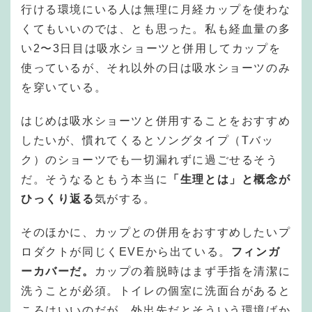
行ける環境にいる人は無理に月経カップを使わな
くてもいいのでは、とも思った。私も経血量の多
い2〜3日目は吸水ショーツと併用してカップを
使っているが、それ以外の日は吸水ショーツのみ
を穿いている。
はじめは吸水ショーツと併用することをおすすめ
したいが、慣れてくるとソングタイプ（Tバッ
ク）のショーツでも一切漏れずに過ごせるそう
だ。そうなるともう本当に
「生理とは」と概念が
ひっくり返る
気がする。
そのほかに、カップとの併用をおすすめしたいプ
ロダクトが同じくEVEから出ている。
フィンガ
ーカバーだ。
カップの着脱時はまず手指を清潔に
洗うことが必須。トイレの個室に洗面台があると
ころはいいのだが、外出先だとそういう環境ばか