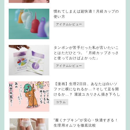
慣れてしまえば超快適！月経カップの
使い方
アイテムレビュー
タンポンが苦手だった私が言いたいこ
とはただひとつ。「月経カップさっさ
と使っておけばよかった」
アイテムレビュー
【漫画】生理2日目、あなたは白いソ
ファに横になれるか…？そして足を開
けるか…？ 瀧波ユカリさん描き下ろし
コラム
”履くナプキン”が安心・快適すぎる！
生理用オムツを徹底比較