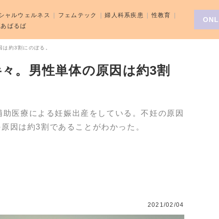
シャルウェルネス
フェムテック
婦人科系疾患
性教育
ONL
aばあばるば
因は約3割にのぼる。
々。男性単体の原因は約3割
生殖補助医療による妊娠出産をしている。不妊の原因
原因は約3割であることがわかった。
2021/02/04