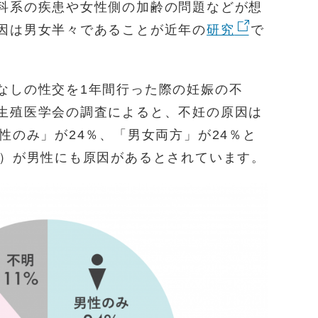
科系の疾患や女性側の加齢の問題などが想
因は男女半々であることが近年の
研究
で
なしの性交を1年間行った際の妊娠の不
生殖医学会の調査によると、不妊の原因は
性のみ」が24％、「男女両方」が24％と
数）が男性にも原因があるとされています。