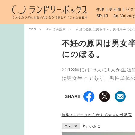
生理
更年期
セク
SRHR
Ba-Vulv
TOP
すべての記事
不妊の原因は男女半々。男性単体の原
不妊の原因は男女半
にのぼる。
2018年には16人に1人が
は男女半々であり、男性単体の
SHARE
特集：#データから考える大人の性教育
by
かおこ
ニュース