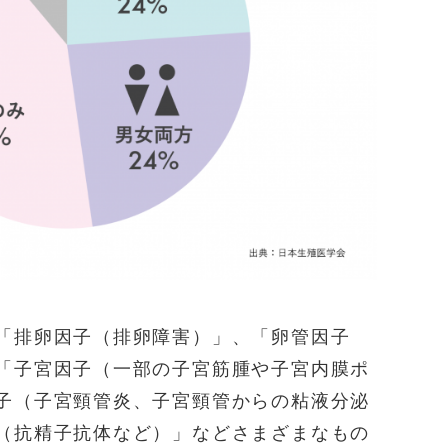
「排卵因子（排卵障害）」、「卵管因子
「子宮因子（一部の子宮筋腫や子宮内膜ポ
子（子宮頸管炎、子宮頸管からの粘液分泌
（抗精子抗体など）」などさまざまなもの