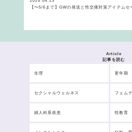
2025.04.23
【〜5/6まで】GWの発送と性交痛対策アイテムセ
Article
記事を読む
生理
更年期
セクシャルウェルネス
フェム
婦人科系疾患
性教育