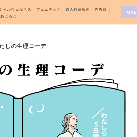
シャルウェルネス
フェムテック
婦人科系疾患
性教育
ONL
aばあばるば
わたしの生理コーデ