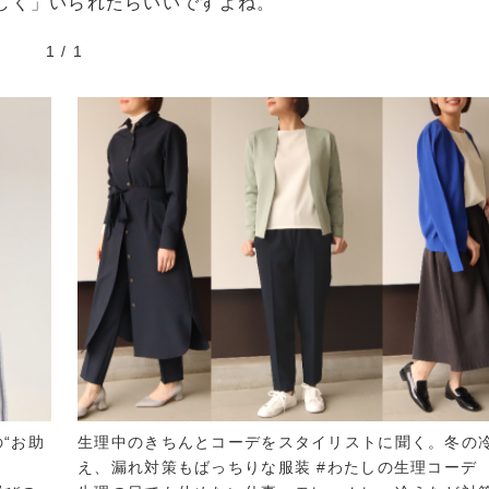
しく」いられたらいいですよね。
1
/
1
“お助
生理中のきちんとコーデをスタイリストに聞く。冬の
え、漏れ対策もばっちりな服装 #わたしの生理コーデ