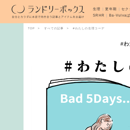
生理
更年期
セク
SRHR
Ba-Vulv
TOP
すべての記事
#わたしの生理コーデ
#