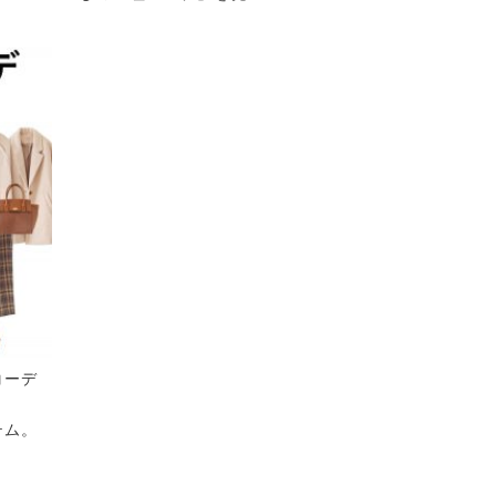
コーデ
テム。