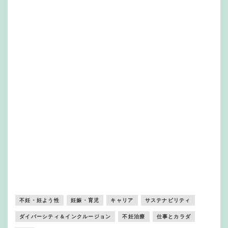
不妊・妊よう性
妊娠・育児
キャリア
サステナビリティ
ダイバーシティ＆インクルージョン
不妊治療
仕事とカラダ