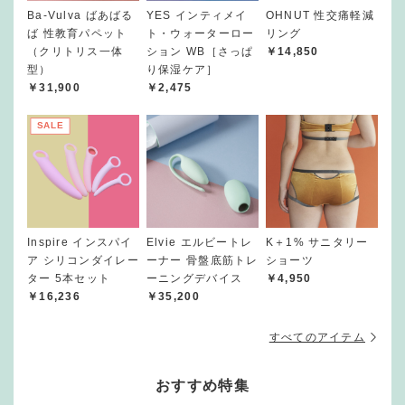
Ba-Vulva ばあばる
YES インティメイ
OHNUT 性交痛軽減
ば 性教育パペット
ト・ウォーターロー
リング
（クリトリス一体
ション WB［さっぱ
￥14,850
型）
り保湿ケア］
￥31,900
￥2,475
SALE
Inspire インスパイ
Elvie エルビートレ
K＋1% サニタリー
ア シリコンダイレー
ーナー 骨盤底筋トレ
ショーツ
ター 5本セット
ーニングデバイス
￥4,950
￥16,236
￥35,200
すべてのアイテム
おすすめ特集