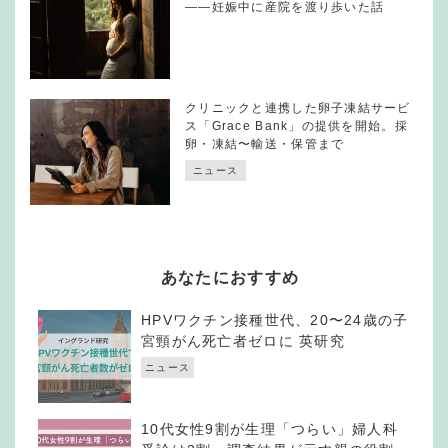
——妊娠中に産院を渡り歩いた話
クリニックと連携した卵子凍結サービ
ス「Grace Bank」の提供を開始。採
卵・凍結〜輸送・保管まで
ニュース
あなたにおすすめ
HPVワクチン接種世代、20〜24歳の子
宮頸がん死亡者ゼロに 英研究
ニュース
10代女性9割が生理「つらい」婦人科