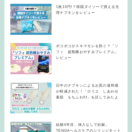
1枚10円!？韓国ダイソーで買える生
理ナプキンをレビュー
ポコポコがスキマモレを防ぐ？「ソ
フィ 超熟睡おやすみプレミアム」
レビュー
日中のナプキンによるお尻の違和感
が軽減された！「ロリエ しあわせ
素肌 もちふわfit」を試してみたよ
結婚4年目、挿入なしで妊娠。
TENGAヘルスケアのシリンジキット