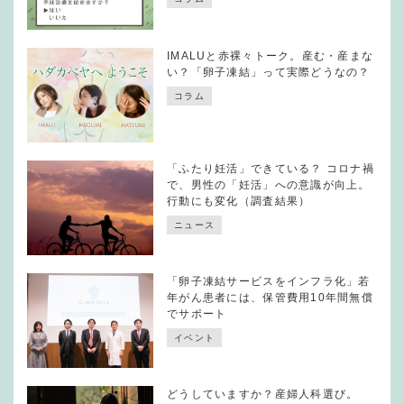
IMALUと赤裸々トーク。産む・産まな
い？「卵子凍結」って実際どうなの？
コラム
「ふたり妊活」できている？ コロナ禍
で、男性の「妊活」への意識が向上。
行動にも変化（調査結果）
ニュース
「卵子凍結サービスをインフラ化」若
年がん患者には、保管費用10年間無償
でサポート
イベント
どうしていますか？産婦人科選び。