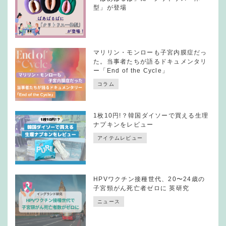
型」が登場
マリリン・モンローも子宮内膜症だっ
た。当事者たちが語るドキュメンタリ
ー「End of the Cycle」
コラム
1枚10円!？韓国ダイソーで買える生理
ナプキンをレビュー
アイテムレビュー
HPVワクチン接種世代、20〜24歳の
子宮頸がん死亡者ゼロに 英研究
ニュース