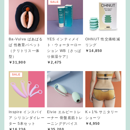
SALE
Ba-Vulva ばあばる
YES インティメイ
OHNUT 性交痛軽減
ば 性教育パペット
ト・ウォーターロー
リング
（クリトリス一体
ション WB［さっぱ
￥14,850
型）
り保湿ケア］
￥31,900
￥2,475
SALE
Inspire インスパイ
Elvie エルビートレ
K＋1% サニタリー
ア シリコンダイレー
ーナー 骨盤底筋トレ
ショーツ
ター 5本セット
ーニングデバイス
￥4,950
￥16,236
￥35,200