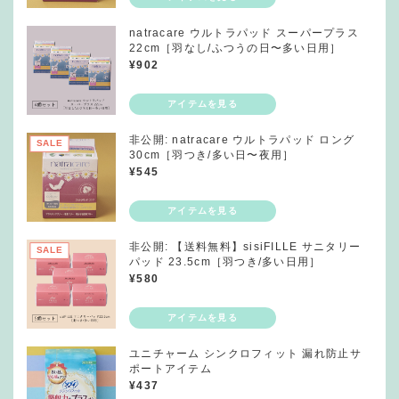
natracare ウルトラパッド スーパープラス
22cm［羽なし/ふつうの日〜多い日用］
¥
902
非公開: natracare ウルトラパッド ロング
SALE
30cm［羽つき/多い日〜夜用］
¥
545
非公開: 【送料無料】sisiFILLE サニタリー
SALE
パッド 23.5cm［羽つき/多い日用］
¥
580
ユニチャーム シンクロフィット 漏れ防止サ
ポートアイテム
¥
437