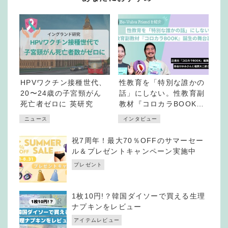
HPVワクチン接種世代、
性教育を「特別な誰かの
20〜24歳の子宮頸がん
話」にしない。性教育副
死亡者ゼロに 英研究
教材『コロカラBOOK』
誕生の舞台裏
ニュース
インタビュー
祝7周年！最大70％OFFのサマーセー
ル＆プレゼントキャンペーン実施中
プレゼント
1枚10円!？韓国ダイソーで買える生理
ナプキンをレビュー
アイテムレビュー