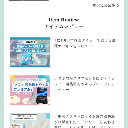
すべての記事
Item Review
アイテムレビュー
1枚10円!？韓国ダイソーで買える生
理ナプキンをレビュー
ポコポコがスキマモレを防ぐ？「ソ
フィ 超熟睡おやすみプレミアム」
レビュー
日中のナプキンによるお尻の違和感
が軽減された！「ロリエ しあわせ
素肌 もちふわfit」を試してみたよ