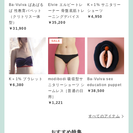
Ba-Vulva ばあばる
Elvie エルビートレ
K＋1% サニタリー
ば 性教育パペット
ーナー 骨盤底筋トレ
ショーツ
（クリトリス一体
ーニングデバイス
￥4,950
型）
￥35,200
￥31,900
SALE
K＋1% ブラレット
modibodi 吸収型サ
Ba-Vulva sex
￥6,380
ニタリーショーツ シ
education puppet
ームレス［普通の日
￥38,500
用］
￥1,221
すべてのアイテム
おすすめ特集