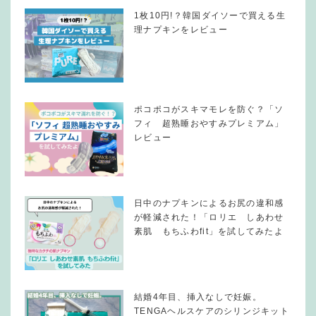
1枚10円!？韓国ダイソーで買える生
理ナプキンをレビュー
ポコポコがスキマモレを防ぐ？「ソ
フィ 超熟睡おやすみプレミアム」
レビュー
日中のナプキンによるお尻の違和感
が軽減された！「ロリエ しあわせ
素肌 もちふわfit」を試してみたよ
結婚4年目、挿入なしで妊娠。
TENGAヘルスケアのシリンジキット