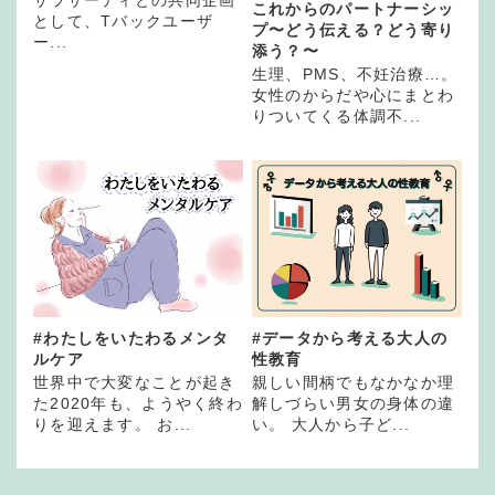
サラサーティとの共同企画
これからのパートナーシッ
として、Tバックユーザ
プ〜どう伝える？どう寄り
ー...
添う？〜
生理、PMS、不妊治療…。
女性のからだや心にまとわ
りついてくる体調不...
#わたしをいたわるメンタ
#データから考える大人の
ルケア
性教育
世界中で大変なことが起き
親しい間柄でもなかなか理
た2020年も、ようやく終わ
解しづらい男女の身体の違
りを迎えます。 お...
い。 大人から子ど...