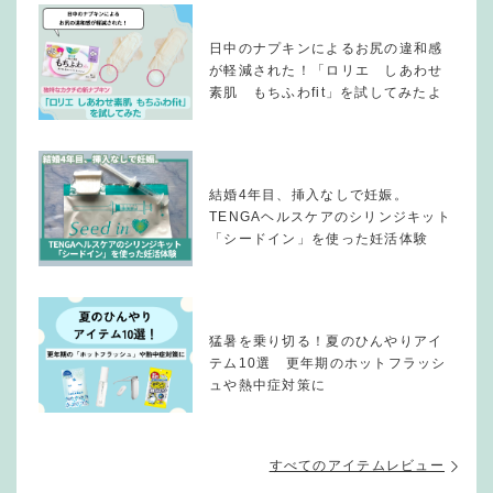
日中のナプキンによるお尻の違和感
が軽減された！「ロリエ しあわせ
素肌 もちふわfit」を試してみたよ
結婚4年目、挿入なしで妊娠。
TENGAヘルスケアのシリンジキット
「シードイン」を使った妊活体験
猛暑を乗り切る！夏のひんやりアイ
テム10選 更年期のホットフラッシ
ュや熱中症対策に
すべてのアイテムレビュー