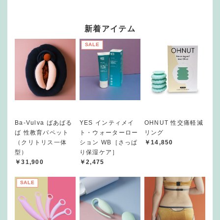
新着アイテム
SALE
Ba-Vulva ばあばる
YES インティメイ
OHNUT 性交痛軽減
ば 性教育パペット
ト・ウォーターロー
リング
（クリトリス一体
ション WB［さっぱ
￥14,850
型）
り保湿ケア］
￥31,900
￥2,475
SALE