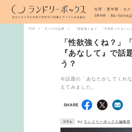
生理
更年期
セク
SRHR
Ba-Vulv
TOP
すべての記事
「性欲強くね？」「子供作ってもいい
「性欲強くね？」
『あなして』で話
う？
今話題の「あなたがしてくれ
えてみました。
SHARE
by
ランドリーボックス編集部
コラム