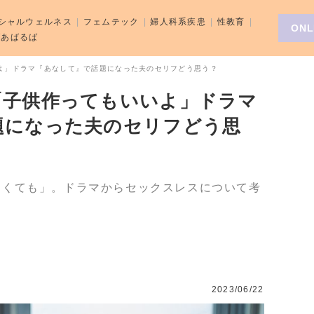
シャルウェルネス
フェムテック
婦人科系疾患
性教育
ONL
aばあばるば
よ」ドラマ『あなして』で話題になった夫のセリフどう思う？
「子供作ってもいいよ」ドラマ
題になった夫のセリフどう思
なくても」。ドラマからセックスレスについて考
2023/06/22