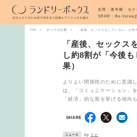
生理
更年期
セク
SRHR
Ba-Vulv
TOP
すべての記事
「産後、セックスをしていない」が約
「産後、セックス
し約8割が「今後も
果）
よりよい関係性のために意識
は、「コミュニケーション」
「経済」的な面を挙げる傾向
SHARE
by
うと
ニュース