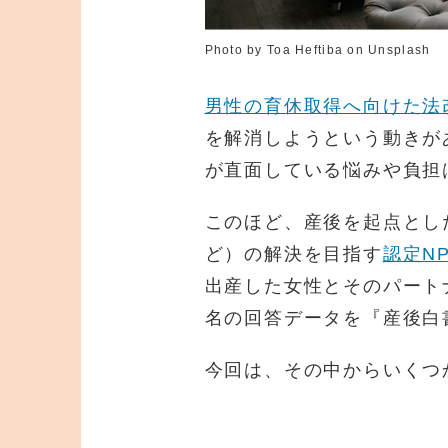
Photo by Toa Heftiba on Unsplash
男性の育休取得へ向けた法
を解消しようという動きが
が直面している悩みや負担
このほど、産後を起点とし
ど）の解決を目指す
認定N
出産した女性とそのパート
名の回答データを『産後白
今回は、その中からいくつ