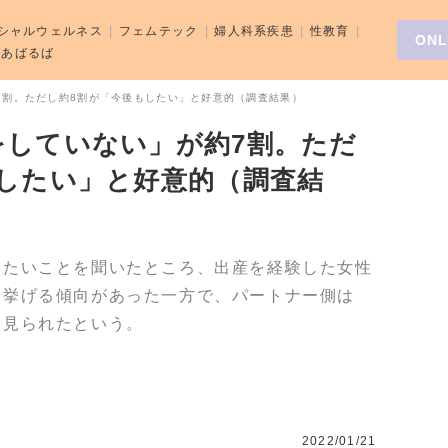
シャルウェルネス
フェムテック
婦人科系疾患
性教育
ONL
aばあばるば
7割。ただし約8割が「今後もしたい」と好意的（調査結果）
をしていない」が約7割。ただ
したい」と好意的（調査結
したいことを聞いたところ、出産を経験した女性
を挙げる傾向があった一方で、パートナー側は
も見られたという。
2022/01/21