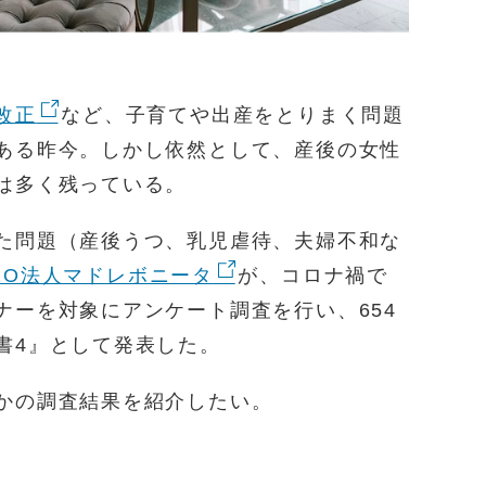
改正
など、子育てや出産をとりまく問題
ある昨今。しかし依然として、産後の女性
は多く残っている。
た問題（産後うつ、乳児虐待、夫婦不和な
PO法人マドレボニータ
が、コロナ禍で
ナーを対象にアンケート調査を行い、654
書4』として発表した。
かの調査結果を紹介したい。