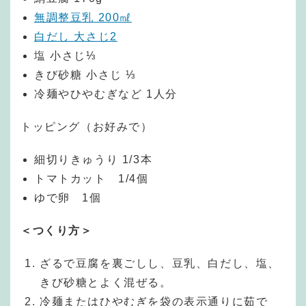
無調整豆乳 200㎖
白だし 大さじ2
塩 小さじ⅓
きび砂糖 小さじ ⅓
冷麺やひやむぎなど 1人分
トッピング（お好みで）
細切りきゅうり 1/3本
トマトカット 1/4個
ゆで卵 1個
＜つくり方＞
ざるで豆腐を裏ごしし、豆乳、白だし、塩、
きび砂糖とよく混ぜる。
冷麺またはひやむぎを袋の表示通りに茹で