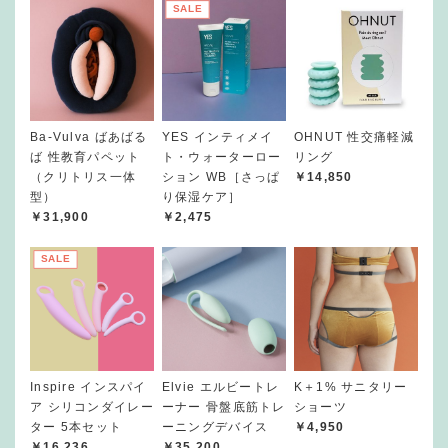
SALE
Ba-Vulva ばあばる
YES インティメイ
OHNUT 性交痛軽減
ば 性教育パペット
ト・ウォーターロー
リング
（クリトリス一体
ション WB［さっぱ
￥14,850
型）
り保湿ケア］
￥31,900
￥2,475
SALE
Inspire インスパイ
Elvie エルビートレ
K＋1% サニタリー
ア シリコンダイレー
ーナー 骨盤底筋トレ
ショーツ
ター 5本セット
ーニングデバイス
￥4,950
￥16,236
￥35,200