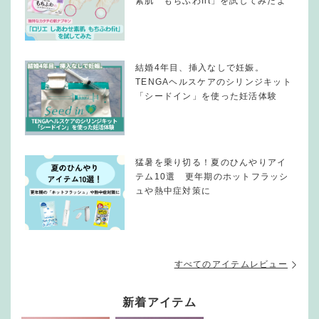
素肌 もちふわfit」を試してみたよ
結婚4年目、挿入なしで妊娠。
TENGAヘルスケアのシリンジキット
「シードイン」を使った妊活体験
猛暑を乗り切る！夏のひんやりアイ
テム10選 更年期のホットフラッシ
ュや熱中症対策に
すべてのアイテムレビュー
新着アイテム