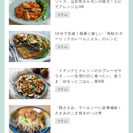
ソース」は女性ホルモンの味方！エビ
でアレンジもOK
コラム
10分で完成！残暑に嬉しい「秋鮭のガ
ーリックカレームニエル」のレシピ
コラム
「イチジクとクレソンのカプレーゼサ
ラダ」——生理の日に食べたい。楽う
ま「ゆるっとごはん」第9回
コラム
「鶏ささみ」でヘルシーに栄養補給！
ささみのごま焼きのっけ丼
コラム