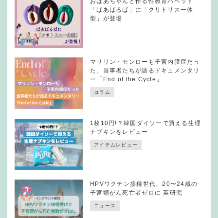
おばあちゃんと作る性教育パペット
「ばあばるば」に「クリトリス一体
型」が登場
マリリン・モンローも子宮内膜症だっ
た。当事者たちが語るドキュメンタリ
ー「End of the Cycle」
コラム
1枚10円!？韓国ダイソーで買える生理
ナプキンをレビュー
アイテムレビュー
HPVワクチン接種世代、20〜24歳の
子宮頸がん死亡者ゼロに 英研究
ニュース