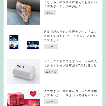
「もしも」の災害時に備えておきたい
「防災ポーチ」の中身は？
コラム
過多月経のための生理ナプキン『エリ
ス朝まで超安心 クリニクス』 より肌
にやさしく
ニュース
ドラッグストアで吸水ショーツが購入
できる！トモズ各店舗で7月21日より
ニュース
派手すぎる！蜷川実花コラボの生理用
ナプキンが、一周まわって持ちやすい
ニュース