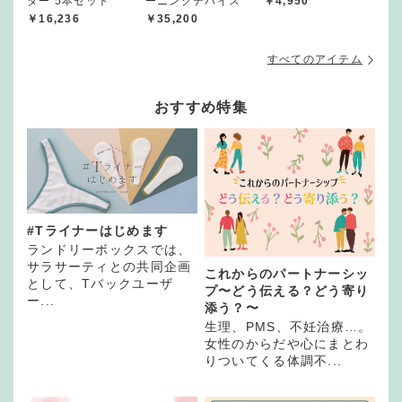
ター 5本セット
ーニングデバイス
￥4,950
￥16,236
￥35,200
すべてのアイテム
おすすめ特集
#Tライナーはじめます
ランドリーボックスでは、
サラサーティとの共同企画
これからのパートナーシッ
として、Tバックユーザ
プ〜どう伝える？どう寄り
ー...
添う？〜
生理、PMS、不妊治療…。
女性のからだや心にまとわ
りついてくる体調不...