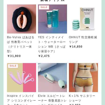
SALE
Ba-Vulva ばあばる
YES インティメイ
OHNUT 性交痛軽減
ば 性教育パペット
ト・ウォーターロー
リング
（クリトリス一体
ション WB［さっぱ
￥14,850
型）
り保湿ケア］
￥31,900
￥2,475
SALE
Inspire インスパイ
Elvie エルビートレ
K＋1% サニタリー
ア シリコンダイレー
ーナー 骨盤底筋トレ
ショーツ