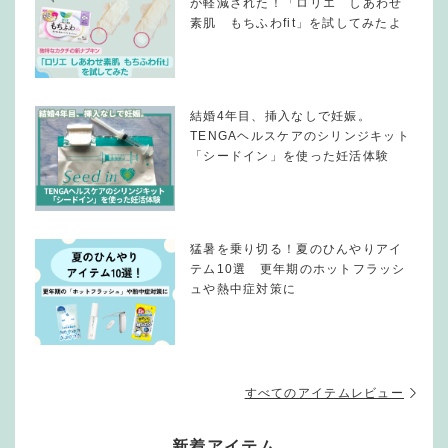
が軽減された！「ロリエ しあわせ
素肌 もちふわfit」を試してみたよ
結婚4年目、挿入なしで妊娠。
TENGAヘルスケアのシリンジキット
「シードイン」を使った妊活体験
猛暑を乗り切る！夏のひんやりアイ
テム10選 更年期のホットフラッシ
ュや熱中症対策に
すべてのアイテムレビュー
新着アイテム