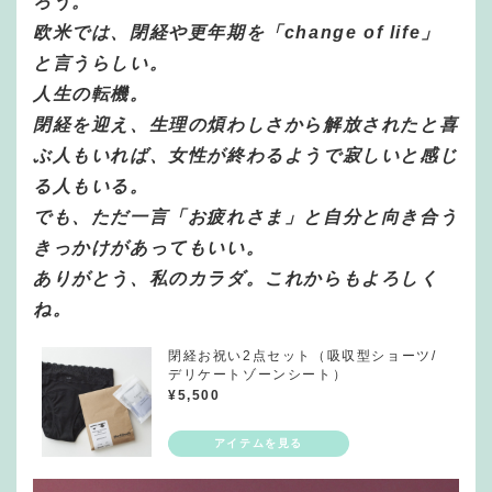
ろう。
欧米では、閉経や更年期を「change of life」
と言うらしい。
人生の転機。
閉経を迎え、生理の煩わしさから解放されたと喜
ぶ人もいれば、女性が終わるようで寂しいと感じ
る人もいる。
でも、ただ一言「お疲れさま」と自分と向き合う
きっかけがあってもいい。
ありがとう、私のカラダ。これからもよろしく
ね。
閉経お祝い2点セット（吸収型ショーツ/
デリケートゾーンシート）
¥
5,500