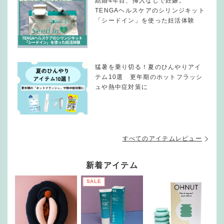
結婚4年目、挿入なしで妊娠。
TENGAヘルスケアのシリンジキット
「シードイン」を使った妊活体験
猛暑を乗り切る！夏のひんやりアイ
テム10選 更年期のホットフラッシ
ュや熱中症対策に
すべてのアイテムレビュー
新着アイテム
SALE