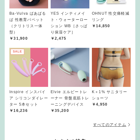
Ba-Vulva ばあばる
YES インティメイ
OHNUT 性交痛軽減
ば 性教育パペット
ト・ウォーターロー
リング
（クリトリス一体
ション WB［さっぱ
￥14,850
型）
り保湿ケア］
￥31,900
￥2,475
SALE
Inspire インスパイ
Elvie エルビートレ
K＋1% サニタリー
ア シリコンダイレー
ーナー 骨盤底筋トレ
ショーツ
ター 5本セット
ーニングデバイス
￥4,950
￥16,236
￥35,200
すべてのアイテム