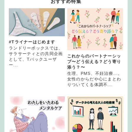
おすすめ特集
#Tライナーはじめます
ランドリーボックスでは、
サラサーティとの共同企画
これからのパートナーシッ
として、Tバックユーザ
プ〜どう伝える？どう寄り
ー...
添う？〜
生理、PMS、不妊治療…。
女性のからだや心にまとわ
りついてくる体調不...