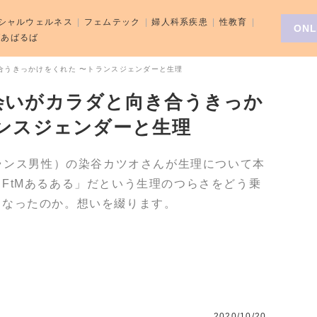
シャルウェルネス
フェムテック
婦人科系疾患
性教育
ONL
aばあばるば
合うきっかけをくれた 〜トランスジェンダーと生理
会いがカラダと向き合うきっか
ンスジェンダーと生理
トランス男性）の染谷カツオさんが生理について本
FtMあるある」だという生理のつらさをどう乗
になったのか。想いを綴ります。
2020/10/20