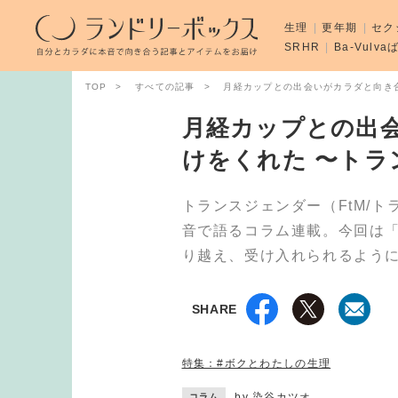
生理
更年期
セク
SRHR
Ba-Vulv
TOP
すべての記事
月経カップとの出会いがカラダと向き
月経カップとの出
けをくれた 〜トラ
トランスジェンダー（FtM/
音で語るコラム連載。今回は「
り越え、受け入れられるよう
SHARE
特集：#ボクとわたしの生理
by
染谷カツオ
コラム